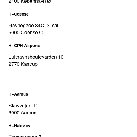
2100 København Ø
H+Odense
Havnegade 34C, 3. sal
5000 Odense C
H+CPH Airports
Lufthavnsboulevarden 10
2770 Kastrup
H+Aarhus
Skovvejen 11
8000 Aarhus
H+Nakskov
Tømmergade 7