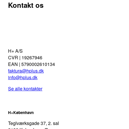
Kontakt os
Medarbejdere
Bæredygtighed
H+ A/S
CVR | 19267946
EAN | 5790002610134
faktura@hplus.dk
info@hplus.dk
Se alle kontakter
H+København
Teglværksgade 37, 2. sal