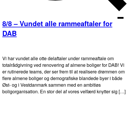
+Lif
+Wor
8/8 – Vundet alle rammeaftaler for
DAB
+Tec
+Heritag
Vi har vundet alle otte delaftaler under rammeaftale om
totalrådgivning ved renovering af almene boliger for DAB! Vi
+Asset
er rutinerede teams, der ser frem til at realisere drømmen om
flere almene boliger og demografiske blandede byer i både
Øst- og i Vestdanmark sammen med en ambitiøs
boligorganisation. En stor del af vores velfærd knytter sig […]
Om os
Referencer
Karriere