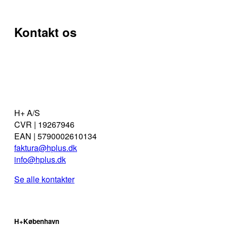
Medarbejdere
Kontakt os
Bæredygtighed
H+ A/S
CVR | 19267946
EAN | 5790002610134
faktura@hplus.dk
info@hplus.dk
Se alle kontakter
H+København