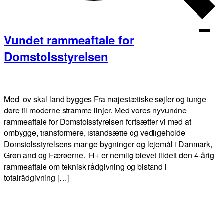
+Lif
+Wor
Vundet rammeaftale for
Domstolsstyrelsen
+Tec
+Heritag
Med lov skal land bygges Fra majestætiske søjler og tunge
døre til moderne stramme linjer. Med vores nyvundne
+Asset
rammeaftale for Domstolsstyrelsen fortsætter vi med at
ombygge, transformere, istandsætte og vedligeholde
Domstolsstyrelsens mange bygninger og lejemål i Danmark,
Grønland og Færøerne. H+ er nemlig blevet tildelt den 4-årig
rammeaftale om teknisk rådgivning og bistand i
Om os
totalrådgivning […]
Referencer
Karriere