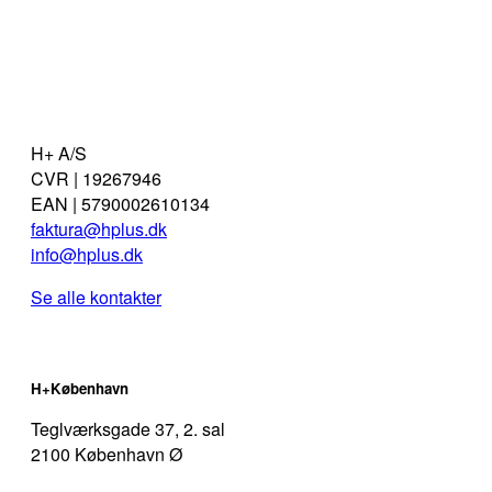
Medarbejdere
Bæredygtighed
H+ A/S
CVR | 19267946
EAN | 5790002610134
faktura@hplus.dk
info@hplus.dk
Se alle kontakter
H+København
Teglværksgade 37, 2. sal
2100 København Ø