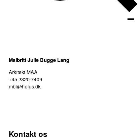
+Lif
+Wor
+Tec
+Heritag
Maibritt Julie Bugge Lang
+Asset
Arkitekt MAA
+45 2320 7409
mbl@hplus.dk
Om os
Referencer
Karriere
Kontakt os