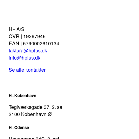
Medarbejdere
Bæredygtighed
H+ A/S
CVR | 19267946
EAN | 5790002610134
faktura@hplus.dk
info@hplus.dk
Se alle kontakter
H+København
Teglværksgade 37, 2. sal
2100 København Ø
H+Odense
Havnegade 34C, 3. sal