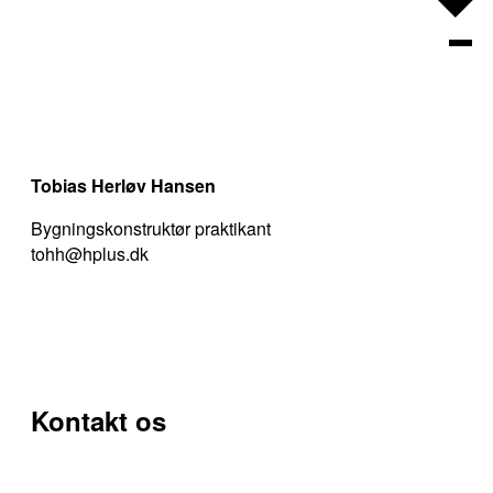
+Wor
+Tec
+Heritag
Tobias Herløv Hansen
Bygningskonstruktør praktikant
+Asset
tohh@hplus.dk
Om os
Referencer
Kontakt os
Karriere