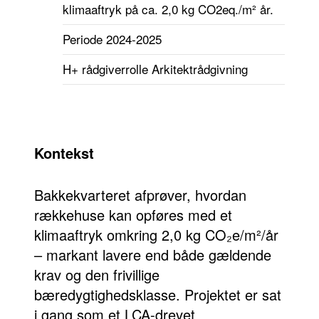
klimaaftryk på ca. 2,0 kg CO2eq./m² år.
Periode
2024-2025
H+ rådgiverrolle
Arkitektrådgivning
+Lif
Kontekst
+Wor
Bakkekvarteret afprøver, hvordan
+Tec
rækkehuse kan opføres med et
klimaaftryk omkring 2,0 kg CO₂e/m²/år
+Heritag
– markant lavere end både gældende
krav og den frivillige
bæredygtighedsklasse. Projektet er sat
+Asset
i gang som et LCA-drevet