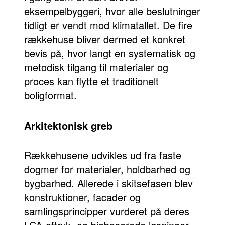
eksempelbyggeri, hvor alle beslutninger
tidligt er vendt mod klimatallet. De fire
Om os
rækkehuse bliver dermed et konkret
bevis på, hvor langt en systematisk og
Referencer
metodisk tilgang til materialer og
Karriere
proces kan flytte et traditionelt
boligformat.
Medarbejdere
Bæredygtighed
Arkitektonisk greb
Rækkehusene udvikles ud fra faste
dogmer for materialer, holdbarhed og
bygbarhed. Allerede i skitsefasen blev
konstruktioner, facader og
samlingsprincipper vurderet på deres