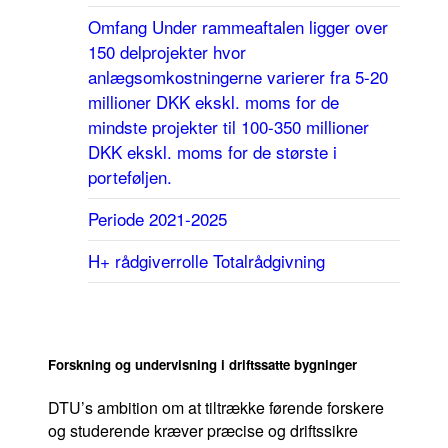
Omfang
Under rammeaftalen ligger over
Om os
150 delprojekter hvor
anlægsomkostningerne varierer fra 5-20
Referencer
millioner DKK ekskl. moms for de
mindste projekter til 100-350 millioner
Karriere
DKK ekskl. moms for de største i
Medarbejdere
porteføljen.
Bæredygtighed
Periode
2021-2025
H+ rådgiverrolle
Totalrådgivning
Forskning og undervisning i driftssatte bygninger
DTU’s ambition om at tiltrække førende forskere
og studerende kræver præcise og driftssikre