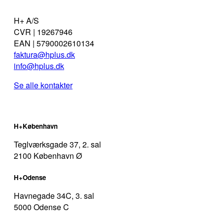
H+ A/S
CVR | 19267946
EAN | 5790002610134
faktura@hplus.dk
info@hplus.dk
Se alle kontakter
H+København
Teglværksgade 37, 2. sal
2100 København Ø
H+Odense
Havnegade 34C, 3. sal
5000 Odense C