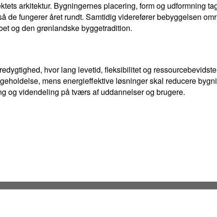
tets arkitektur. Bygningernes placering, form og udformning tag
så de fungerer året rundt. Samtidig viderefører bebyggelsen om
bet og den grønlandske byggetradition.
redygtighed, hvor lang levetid, fleksibilitet og ressourcebevidste
igeholdelse, mens energieffektive løsninger skal reducere byg
ing og videndeling på tværs af uddannelser og brugere.