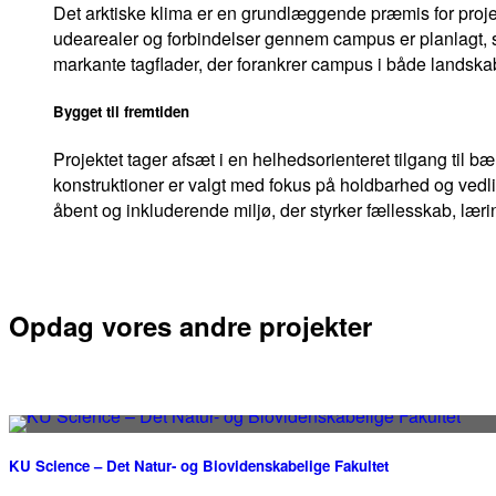
Det arktiske klima er en grundlæggende præmis for projek
udearealer og forbindelser gennem campus er planlagt, 
markante tagflader, der forankrer campus i både landska
Bygget til fremtiden
Projektet tager afsæt i en helhedsorienteret tilgang til bæ
konstruktioner er valgt med fokus på holdbarhed og vedl
åbent og inkluderende miljø, der styrker fællesskab, lær
Opdag vores andre projekter
KU Science – Det Natur- og Biovidenskabelige Fakultet