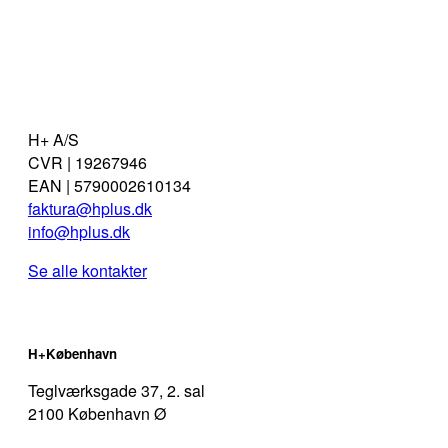
H+ A/S
CVR | 19267946
EAN | 5790002610134
faktura@hplus.dk
info@hplus.dk
Se alle kontakter
H+København
Teglværksgade 37, 2. sal
2100 København Ø