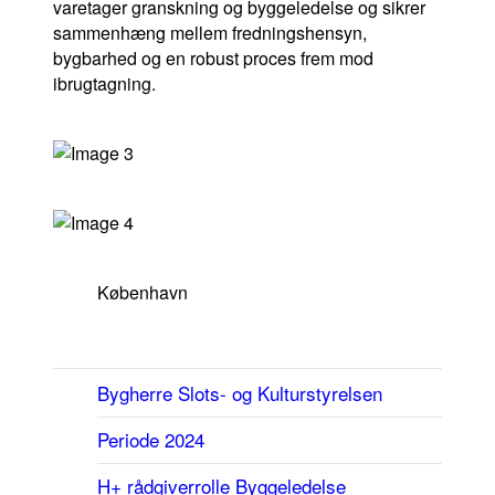
+Lif
varetager granskning og byggeledelse og sikrer
sammenhæng mellem fredningshensyn,
bygbarhed og en robust proces frem mod
+Wor
ibrugtagning.
+Tec
+Heritag
+Asset
København
Bygherre
Slots- og Kulturstyrelsen
Om os
Periode
2024
Referencer
Karriere
H+ rådgiverrolle
Byggeledelse