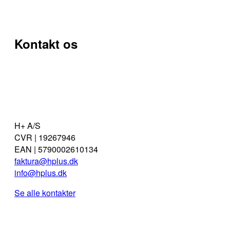
Kontakt os
H+ A/S
CVR | 19267946
EAN | 5790002610134
faktura@hplus.dk
info@hplus.dk
Se alle kontakter