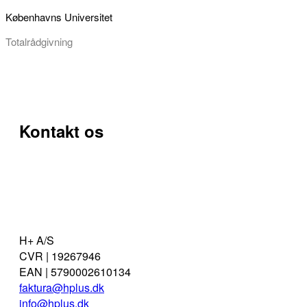
Københavns Universitet
Totalrådgivning
Kontakt os
H+ A/S
CVR | 19267946
EAN | 5790002610134
faktura@hplus.dk
info@hplus.dk