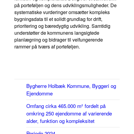
+Wor
på porteføljen og dens udviklingsmuligheder. De
systematiske vurderinger omsætter kompleks
+Tec
bygningsdata til et solidt grundlag for drift,
prioritering og bæredygtig udvikling. Samtidig
understøtter de kommunens langsigtede
+Heritag
planlægning og bidrager til velfungerende
rammer på tværs af porteføljen.
+Asset
Bygherre
Holbæk Kommune, Byggeri og
Om os
Ejendomme
Referencer
Omfang
cirka 465.000 m² fordelt på
Karriere
omkring 250 ejendomme af varierende
alder, funktion og kompleksitet
Medarbejdere
Periode
2024