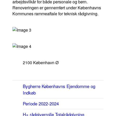
+Wor
arbejdsvilkår for både personale og børn.
Renoveringen er gennemført under Københavns
Kommunes rammeaftale for teknisk rådgivning.
+Tec
+Heritag
+Asset
2100 København Ø
Om os
Bygherre
Københavns Ejendomme og
Referencer
Indkøb
Karriere
Periode
2022-2024
Medarbejdere
H+ rådgiverrolle
Totalrådgivning