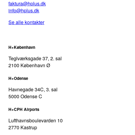
faktura@hplus.dk
info@hplus.dk
Se alle kontakter
H+København
Teglværksgade 37, 2. sal
2100 København Ø
H+Odense
Havnegade 34C, 3. sal
5000 Odense C
H+CPH Airports
Lufthavnsboulevarden 10
2770 Kastrup